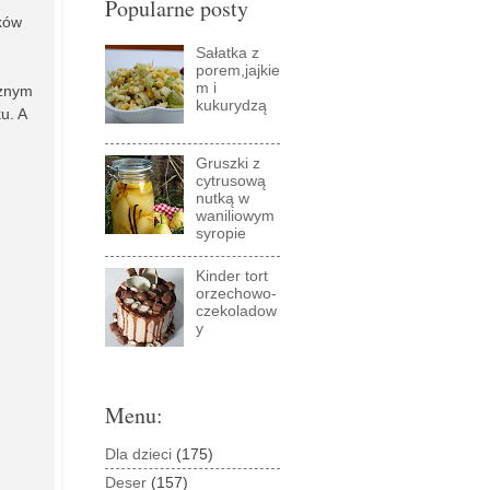
Popularne posty
ków
Sałatka z
porem,jajkie
m i
cznym
kukurydzą
u. A
Gruszki z
cytrusową
nutką w
waniliowym
syropie
Kinder tort
orzechowo-
czekoladow
y
Menu:
Dla dzieci
(175)
Deser
(157)