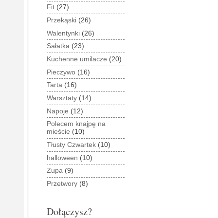
Fit
(27)
Przekąski
(26)
Walentynki
(26)
Sałatka
(23)
Kuchenne umilacze
(20)
Pieczywo
(16)
Tarta
(16)
Warsztaty
(14)
Napoje
(12)
Polecem knajpę na
mieście
(10)
Tłusty Czwartek
(10)
halloween
(10)
Zupa
(9)
Przetwory
(8)
Dołączysz?