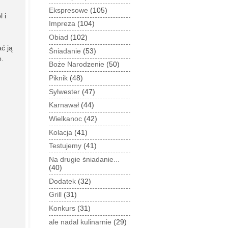
Ekspresowe
(105)
l i
Impreza
(104)
Obiad
(102)
ć ją
Śniadanie
(53)
e.
Boże Narodzenie
(50)
Piknik
(48)
Sylwester
(47)
Karnawał
(44)
Wielkanoc
(42)
Kolacja
(41)
Testujemy
(41)
Na drugie śniadanie...
(40)
Dodatek
(32)
Grill
(31)
Konkurs
(31)
ale nadal kulinarnie
(29)