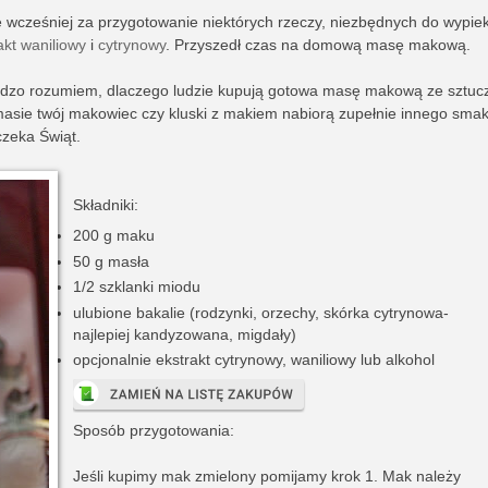
 wcześniej za przygotowanie niektórych rzeczy, niezbędnych do wypie
akt waniliowy
i
cytrynowy
. Przyszedł czas na domową masę makową.
 bardzo rozumiem, dlaczego ludzie kupują gotowa masę makową ze sztu
masie twój makowiec czy kluski z makiem nabiorą zupełnie innego smak
zeka Świąt.
Składniki:
200 g maku
50 g masła
1/2 szklanki miodu
ulubione bakalie (rodzynki, orzechy, skórka cytrynowa-
najlepiej kandyzowana, migdały)
opcjonalnie ekstrakt cytrynowy, waniliowy lub alkohol
Sposób przygotowania:
Jeśli kupimy mak zmielony pomijamy krok 1. Mak należy