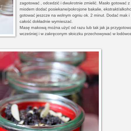
zagotować , odcedzić i dwukrotnie zmielić. Masło gotować z
miodem dodać posiekane/pokrojone bakalie, ekstrakt/alkoho
gotować jeszcze na wolnym ogniu ok. 2 minut. Dodać mak i
całość dokładnie wymieszać.
Masę makową można użyć od razu lub tak jak ja przygotowa
wcześniej i w zakręconym słoiczku przechowywać w lodówc