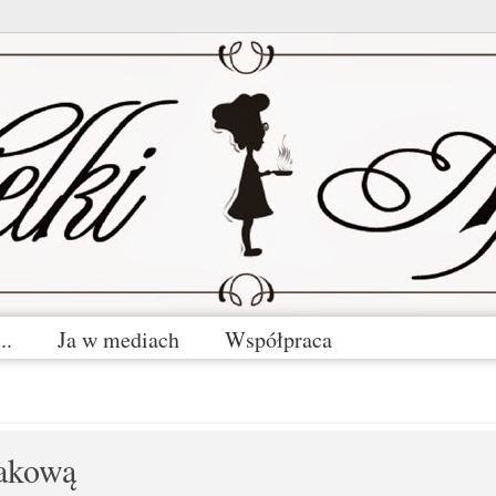
..
Ja w mediach
Współpraca
makową