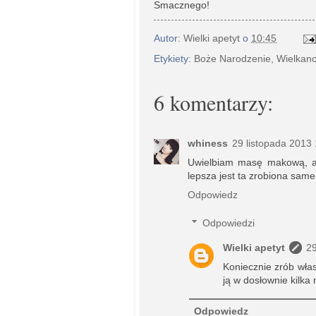
Smacznego!
Autor:
Wielki apetyt
o
10:45
Etykiety:
Boże Narodzenie
,
Wielkan
6 komentarzy:
whiness
29 listopada 2013 
Uwielbiam masę makową, ale
lepsza jest ta zrobiona same
Odpowiedz
Odpowiedzi
Wielki apetyt
29
Koniecznie zrób własn
ją w dosłownie kilka 
Odpowiedz