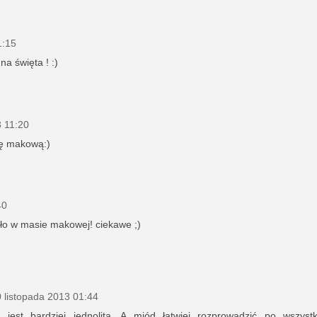
1:15
a święta ! :)
3 11:20
ę makową:)
40
ło w masie makowej! ciekawe ;)
 listopada 2013 01:44
jest bardziej jednolita. A miód łatwiej rozprowadzić po wszyst