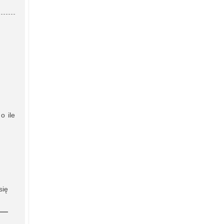
o ile
się