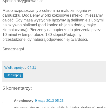
Sposób przygotowania:
Masło rozpuszczamy z cukrem na malutkim ogniu w
garnuszku. Dodajemy wiórki kokosowe i mleko i mieszamy
całość. Gdy masa wystygnie łączymy ją delikatnie z ubitymi
na sztywno białkami (pod koniec ubijania dodaję mąkę
ziemniaczaną). Pieczemy na papierze do pieczenia przez
10 minut w temperaturze 180 stopni.Podajemy
przestudzone, dy nabiorą odpowiedniej twardości.
Smacznego!
Wielki apetyt
o
04:21
Udostępnij
5 komentarzy:
Anonimowy
9 maja 2013 05:26
pierwsze słyszę, żeby do ubitych białek dodawać mąkę