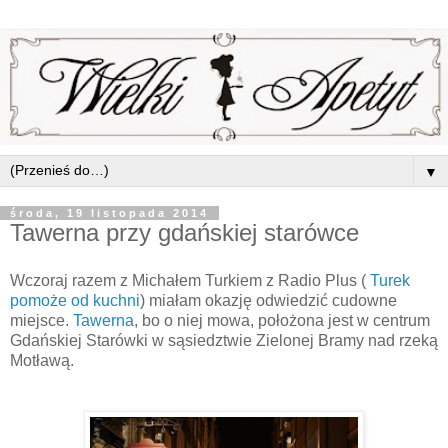
▼
środa, 19 listopada 2014
Tawerna przy gdańskiej starówce
Wczoraj razem z Michałem Turkiem z Radio Plus (
Turek
pomoże od kuchni
) miałam okazję odwiedzić cudowne
miejsce.
Tawerna
, bo o niej mowa, położona jest w centrum
Gdańskiej Starówki w sąsiedztwie Zielonej Bramy nad rzeką
Motławą.