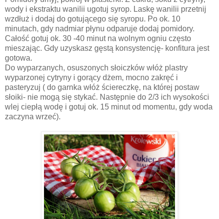
wody i ekstraktu wanilii ugotuj syrop. Laskę wanilii przetnij
wzdłuż i dodaj do gotującego się syropu. Po ok. 10
minutach, gdy nadmiar płynu odparuje dodaj pomidory.
Całość gotuj ok. 30 -40 minut na wolnym ogniu często
mieszając. Gdy uzyskasz gęstą konsystencję- konfitura jest
gotowa.
Do wyparzanych, osuszonych słoiczków włóż plastry
wyparzonej cytryny i gorący dżem, mocno zakręć i
pasteryzuj ( do garnka włóż ściereczkę, na której postaw
słoiki- nie mogą się stykać. Następnie do 2/3 ich wysokości
wlej ciepłą wodę i gotuj ok. 15 minut od momentu, gdy woda
zaczyna wrzeć).