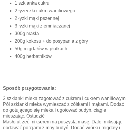
1 szklanka cukru
2 łyżeczki cukru waniliowego
2 łyżki mąki pszennej
3 łyżki mąki ziemniaczanej
300g masła
200g kokosu + do posypania z góry
50g migdałów w płatkach
400g herbatników
Sposób przygotowania:
2 szklanki mleka zagotować z cukrem i cukrem waniliowym.
Pół szklanki mleka wymieszać z żółtkami i mąkami. Dodać
do gotującego się mleka i ugotować budyń, ciągle
mieszając. Ostudzić.
Masło utrzeć mikserem na puszysta masę. Dalej miksując
dodawać porcjami zimny budyń. Dodać wiórki i migdały i