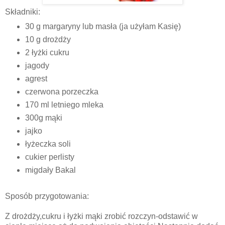
Składniki:
30 g margaryny lub masła (ja użyłam Kasię)
10 g drożdży
2 łyżki cukru
jagody
agrest
czerwona porzeczka
170 ml letniego mleka
300g mąki
jajko
łyżeczka soli
cukier perlisty
migdały Bakal
Sposób przygotowania:
Z drożdży,cukru i łyżki mąki zrobić rozczyn-odstawić w