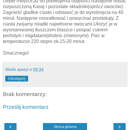
ciepłe miejsce,aż do podwojenia objętości.Następnie dodać
rozpuszczoną Kasię i pozostałe składniki(oprócz owoców).
Zagnieść gładkie ciasto i odstawić je do wyrośnięcia na 40
minut. Następnie rozwałkować i powycinać prostokąty. Z
ciasta zwijamy roladki napełnione owocami.Ułożyć je w
wysmarowanej tłuszczem blaszce i pospać cukrem
perlistym i migdałami(drobno zmielonymi). Piec w
temperaturze 220 stopni ok.15-20 minut.
Smacznego!
Wielki apetyt
o
09:34
Udostępnij
Brak komentarzy:
Prześlij komentarz
‹
›
Strona główna