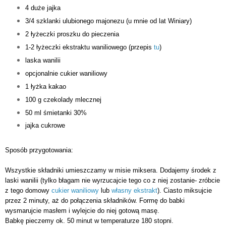
4 duże jajka
3/4 szklanki ulubionego majonezu (u mnie od lat Winiary)
2 łyżeczki proszku do pieczenia
1-2 łyżeczki ekstraktu waniliowego (przepis
tu
)
laska wanilii
opcjonalnie cukier waniliowy
1 łyżka kakao
100 g czekolady mlecznej
50 ml śmietanki 30%
jajka cukrowe
Sposób przygotowania:
Wszystkie składniki umieszczamy w misie miksera. Dodajemy środek z
laski wanilii (tylko błagam nie wyrzucajcie tego co z niej zostanie- zróbcie
z tego domowy
cukier waniliowy
lub
własny ekstrakt
). Ciasto miksujcie
przez 2 minuty, aż do połączenia składników. Formę do babki
wysmarujcie masłem i wylejcie do niej gotową masę.
Babkę pieczemy ok. 50 minut w temperaturze 180 stopni.