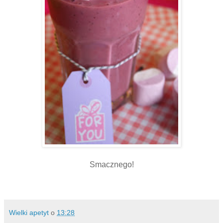
Smacznego!
Wielki apetyt
o
13:28