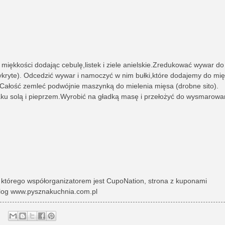
miękkości dodając cebulę,listek i ziele anielskie.Zredukować wywar do
kryte). Odcedzić wywar i namoczyć w nim bułki,które dodajemy do mię
.Całość zemleć podwójnie maszynką do mielenia mięsa (drobne sito).
aku solą i pieprzem.Wyrobić na gładką masę i przełożyć do wysmarowa
, którego współorganizatorem jest CupoNation, strona z kuponami
blog www.pysznakuchnia.com.pl