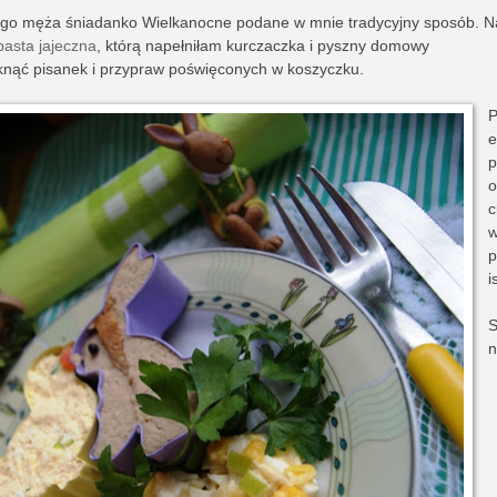
ego męża śniadanko Wielkanocne podane w mnie tradycyjny sposób. N
pasta jajeczna
, którą napełniłam kurczaczka i pyszny domowy
knąć pisanek i przypraw poświęconych w koszyczku.
P
e
p
o
c
p
i
S
n