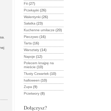
Fit
(27)
Przekąski
(26)
Walentynki
(26)
Sałatka
(23)
Kuchenne umilacze
(20)
Pieczywo
(16)
sa.
Tarta
(16)
nej
Warsztaty
(14)
Napoje
(12)
Polecem knajpę na
mieście
(10)
Tłusty Czwartek
(10)
halloween
(10)
Zupa
(9)
Przetwory
(8)
Dołączysz?