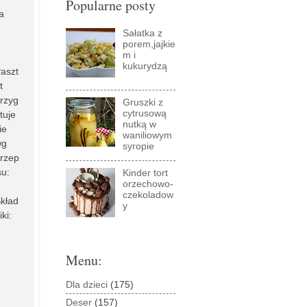
Popularne posty
a
Sałatka z
porem,jajkie
m i
kukurydzą
aszt
t
rzyg
Gruszki z
cytrusową
tuje
nutką w
ie
waniliowym
wg
syropie
rzep
su:
Kinder tort
orzechowo-
czekoladow
kład
y
iki:
Menu:
Dla dzieci
(175)
Deser
(157)