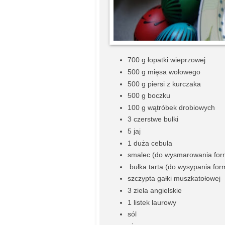
700 g łopatki wieprzowej
500 g mięsa wołowego
500 g piersi z kurczaka
500 g boczku
100 g wątróbek drobiowych
3 czerstwe bułki
5 jaj
1 duża cebula
smalec (do wysmarowania for
bułka tarta (do wysypania for
szczypta gałki muszkatołowej
3 ziela angielskie
1 listek laurowy
sól