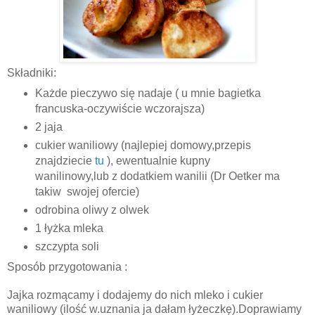
Składniki:
Każde pieczywo się nadaje ( u mnie bagietka
francuska-oczywiście wczorajsza)
2 jaja
cukier waniliowy (najlepiej domowy,przepis
znajdziecie
tu
), ewentualnie kupny
wanilinowy,lub z dodatkiem wanilii (Dr Oetker ma
takiw swojej ofercie)
odrobina oliwy z olwek
1 łyżka mleka
szczypta soli
Sposób przygotowania :
Jajka rozmącamy i dodajemy do nich mleko i cukier
waniliowy (ilość w.uznania ja dałam łyżeczkę).Doprawiamy