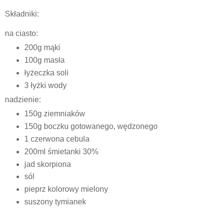
Składniki:
na ciasto:
200g mąki
100g masła
łyżeczka soli
3 łyżki wody
nadzienie:
150g ziemniaków
150g boczku gotowanego, wędzonego
1 czerwona cebula
200ml śmietanki 30%
jad skorpiona
sól
pieprz kolorowy mielony
suszony tymianek